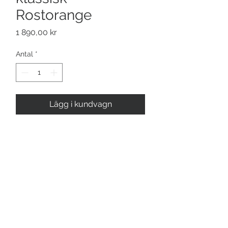
Rostorange
Pris
1 890,00 kr
Antal
*
Lägg i kundvagn
Klassisk poncho med båtringad hals
Härlig rostorange färg
Onesize
Mått: ca 80 cm*80 cm (Från hals till
nederkant ca 110 cm)
Material: 100 % Kashmir